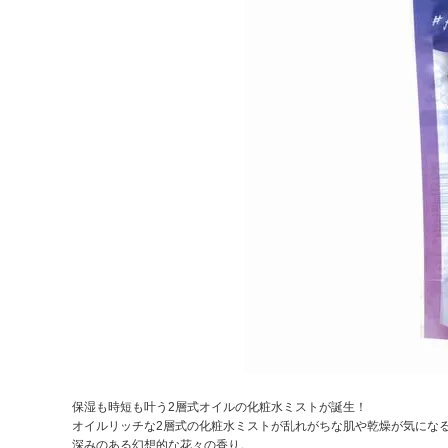
保湿も時短も叶う2層式オイルの化粧水ミストが誕生！
オイルリッチな2層式の化粧水ミストが乱れがちな肌や乾燥が気にな
深みのある幻想的な花々の香り。