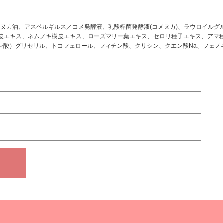
メヌカ油、アスペルギルス／コメ発酵液、乳酸桿菌発酵液(コメヌカ)、ラウロイル
皮エキス、ネムノキ樹皮エキス、ローズマリー葉エキス、セロリ種子エキス、アマ
ン酸）グリセリル、トコフェロール、フィチン酸、クリシン、クエン酸Na、フェノ