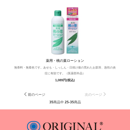
薬用・桃の葉ローション
無香料・無着色です。あせも・しっしん・日焼け後の荒れたお肌等、急性の炎
症に有効です。（医薬部外品）
1,089円(税込)
前のページ
次のページ
35
商品中
25-35
商品