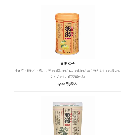
薬湯柚子
冷え症・荒れ性・肩こり等でお悩みの方に。お肌のきめを整えます！お得な缶
タイプです。(医薬部外品)
1,452円(税込)