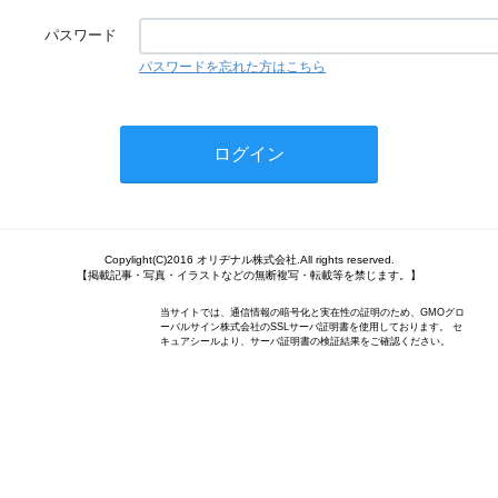
パスワード
パスワードを忘れた方はこちら
Copylight(C)2016 オリヂナル株式会社.All rights reserved.
【掲載記事・写真・イラストなどの無断複写・転載等を禁じます。】
当サイトでは、通信情報の暗号化と実在性の証明のため、GMOグロ
ーバルサイン株式会社のSSLサーバ証明書を使用しております。 セ
キュアシールより、サーバ証明書の検証結果をご確認ください。