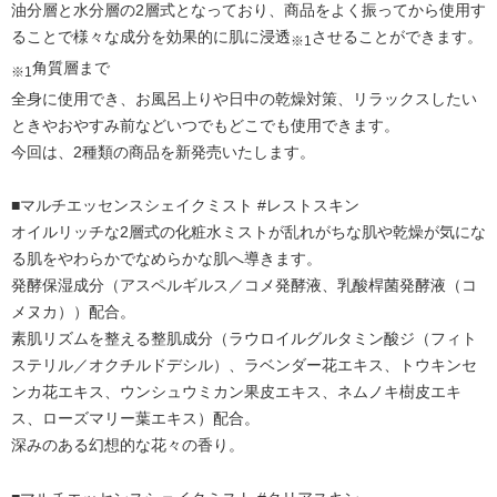
油分層と水分層の2層式となっており、商品をよく振ってから使用す
ることで様々な成分を効果的に肌に浸透
させることができます。
※1
角質層まで
※1
全身に使用でき、お風呂上りや日中の乾燥対策、リラックスしたい
ときやおやすみ前などいつでもどこでも使用できます。
今回は、2種類の商品を新発売いたします。
■マルチエッセンスシェイクミスト #レストスキン
オイルリッチな2層式の化粧水ミストが乱れがちな肌や乾燥が気にな
る肌をやわらかでなめらかな肌へ導きます。
発酵保湿成分（アスペルギルス／コメ発酵液、乳酸桿菌発酵液（コ
メヌカ））配合。
素肌リズムを整える整肌成分（ラウロイルグルタミン酸ジ（フィト
ステリル／オクチルドデシル）、ラベンダー花エキス、トウキンセ
ンカ花エキス、ウンシュウミカン果皮エキス、ネムノキ樹皮エキ
ス、ローズマリー葉エキス）配合。
深みのある幻想的な花々の香り。