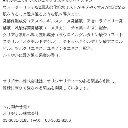
■マルチエッセンスシェイクミスト #クリアスキン
ウォーターリッチな2層式の化粧水ミストがキメやくすみが気になる
肌をうるっと透き通るような肌へ導きます。
発酵保湿成分（アスペルギルス／コメ発酵液、アセロラチェリー発
酵液、乳酸桿菌発酵液（コメヌカ）、チャ葉エキス）配合。
クリアな素肌へ導く整肌成分（ラウロイルグルタミン酸ジ（フィト
ステリル／オクチルドデシル）、テトラヘキシルデカン酸アスコル
ビル、ツボクサエキス、ユキノシタエキス）配合。
かろやかに透き通る果実の香り。
オリヂナル株式会社は、オリジナリティーのある製品を創出し、
皆様に末永く愛される製品を開発していきます。
＜お問合せ先＞
オリヂナル株式会社
03-3631-8183（FAX： 03-3631-8186）